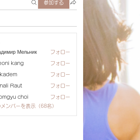
参加する
ー
адимир Мельник
フォロー
eoni kang
フォロー
ckadem
フォロー
dem
nali Raut
フォロー
omgyu choi
フォロー
メンバーを表示（68名）