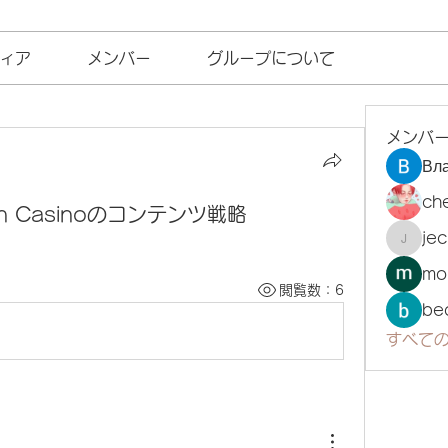
ィア
メンバー
グループについて
メンバ
Вл
ch
h Casinoのコンテンツ戦略
je
jecka
mo
閲覧数：6
be
すべての