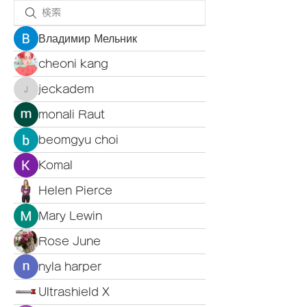
Владимир Мельник
cheoni kang
jeckadem
jeckadem
monali Raut
beomgyu choi
Komal
Helen Pierce
Mary Lewin
Rose June
nyla harper
Ultrashield X