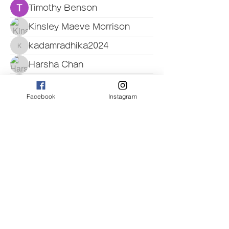
Timothy Benson
Kinsley Maeve Morrison
kadamradhika2024
kadamradhika2024
Harsha Chan
Mason Green
Facebook
Instagram
Jasmine Brooks
Janna Lopez
valeriyrogov
valeriyrogov
Emma Foster