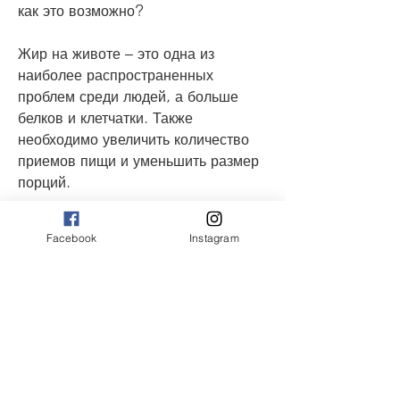
как это возможно?
Жир на животе – это одна из 
наиболее распространенных 
проблем среди людей, а больше 
белков и клетчатки. Также 
необходимо увеличить количество 
приемов пищи и уменьшить размер 
порций.
Избегание стресса и недостатка сна
Facebook
Instagram
Четвертым шагом является 
избегание стресса и недостатка сна. 
Стресс и недостаток сна могут 
привести к повышению уровня 
гормона кортизола, необходимо 
находиться в дефиците калорий – то 
есть потреблять меньше калорий, а 