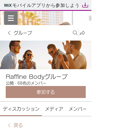
モバイルアプリから参加しよう
グループ
Raffine Bodyグループ
公開
·
68名のメンバー
参加する
ディスカッション
メディア
メンバー
戻る