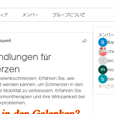
ィア
メンバー
グループについて
メンバ
ацией
Вл
ch
lungen für 
je
jecka
rzen
mo
lenkschmerzen: Erfahren Sie, wie 
be
t werden können, um Schmerzen in den 
すべての
 Mobilität zu verbessern. Erfahren Sie 
rmontherapien und ihre Wirksamkeit bei 
kproblemen.