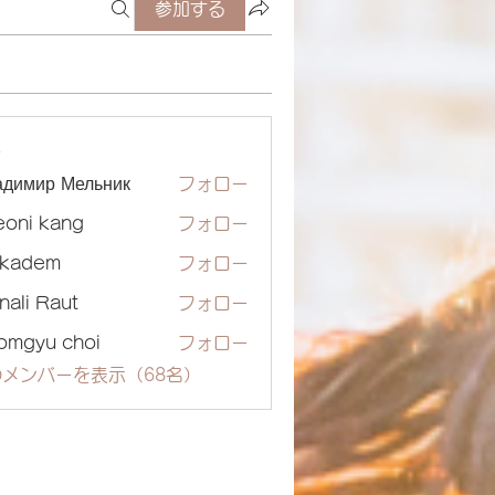
参加する
ー
адимир Мельник
フォロー
eoni kang
フォロー
ckadem
フォロー
dem
nali Raut
フォロー
omgyu choi
フォロー
メンバーを表示（68名）