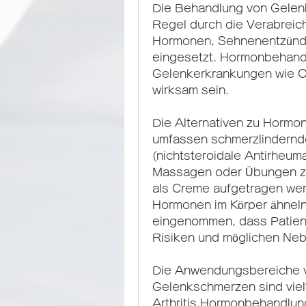
Die Behandlung von Gelenk
Regel durch die Verabreich
Hormonen, Sehnenentzündu
eingesetzt. Hormonbehand
Gelenkerkrankungen wie Ost
wirksam sein.
Die Alternativen zu Hormo
umfassen schmerzlindern
(nichtsteroidale Antirheuma
Massagen oder Übungen zur 
als Creme aufgetragen werd
Hormonen im Körper ähneln
eingenommen, dass Patient
Risiken und möglichen Neb
Die Anwendungsbereiche v
Gelenkschmerzen sind vielfä
Arthritis,Hormonbehandlu