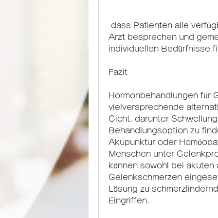
 dass Patienten alle verfügbaren Behandlungsoptionen mit ihrem 
Arzt besprechen und gemei
individuellen Bedürfnisse f
Fazit
Hormonbehandlungen für G
vielversprechende alterna
Gicht, darunter Schwellunge
Behandlungsoption zu finde
Akupunktur oder Homöopathi
Menschen unter Gelenkpro
können sowohl bei akuten a
Gelenkschmerzen eingesetz
Lösung zu schmerzlindernd
Eingriffen.