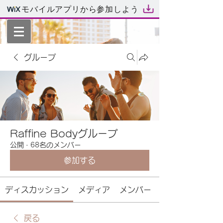
モバイルアプリから参加しよう
グループ
Raffine Bodyグループ
公開
·
68名のメンバー
参加する
ディスカッション
メディア
メンバー
戻る