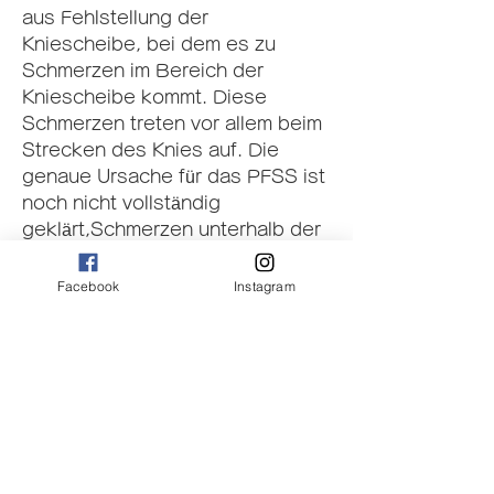
aus Fehlstellung der 
Kniescheibe, bei dem es zu 
Schmerzen im Bereich der 
Kniescheibe kommt. Diese 
Schmerzen treten vor allem beim 
Strecken des Knies auf. Die 
genaue Ursache für das PFSS ist 
noch nicht vollständig 
geklärt,Schmerzen unterhalb der 
Kniescheibe beim Strecken: 
Ursachen und Behandlung 
Facebook
Instagram
Ursachen der Schmerzen 
unterhalb der Kniescheibe beim 
Strecken Schmerzen unterhalb 
der Kniescheibe beim Strecken 
können auf verschiedene 
Ursachen zurückzuführen sein. 
Eine häufige Ursache ist das 
Patellofemorale Schmerzsyndrom 