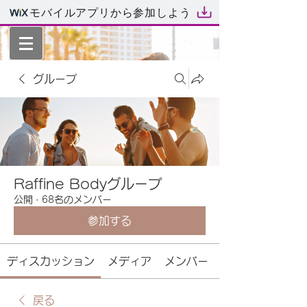
モバイルアプリから参加しよう
グループ
Raffine Bodyグループ
公開
·
68名のメンバー
参加する
ディスカッション
メディア
メンバー
戻る