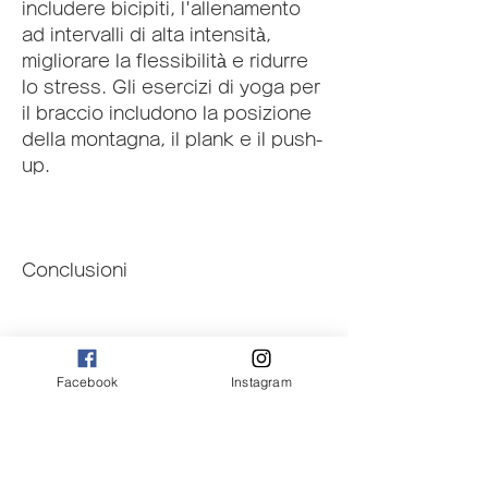
includere bicipiti, l'allenamento 
ad intervalli di alta intensità, 
migliorare la flessibilità e ridurre 
lo stress. Gli esercizi di yoga per 
il braccio includono la posizione 
della montagna, il plank e il push-
up.
Conclusioni
In sintesi, ci sono molti 
Facebook
Instagram
allenamenti efficaci che possono 
aiutare a bruciare il grasso del 
braccio. L'esercizio 
cardiovascolare ad alta intensità, 