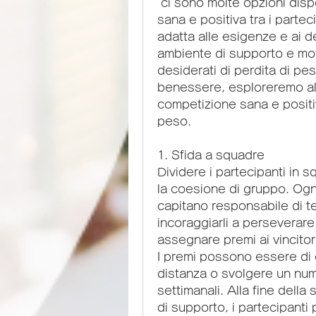
 ci sono molte opzioni disponibili per incoraggiare una competizione 
sana e positiva tra i partec
adatta alle esigenze e ai d
ambiente di supporto e moti
desiderati di perdita di pe
benessere, esploreremo alc
competizione sana e positiv
peso.
1. Sfida a squadre
Dividere i partecipanti in s
la coesione di gruppo. Ogn
capitano responsabile di te
incoraggiarli a perseverare. 
assegnare premi ai vincitori
I premi possono essere di 
distanza o svolgere un num
settimanali. Alla fine della
di supporto, i partecipanti