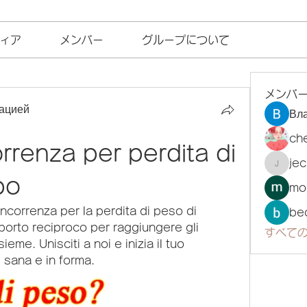
ィア
メンバー
グループについて
メンバ
ацией
Вл
ch
rrenza per perdita di 
je
jecka
po
mo
oncorrenza per la perdita di peso di 
be
orto reciproco per raggiungere gli 
すべての
eme. Unisciti a noi e inizia il tuo 
 sana e in forma.