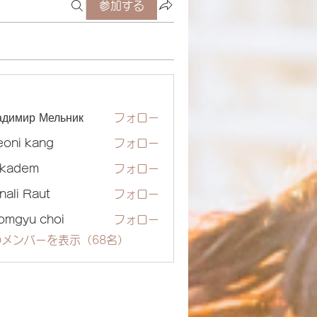
参加する
ー
адимир Мельник
フォロー
eoni kang
フォロー
ckadem
フォロー
dem
nali Raut
フォロー
omgyu choi
フォロー
メンバーを表示（68名）