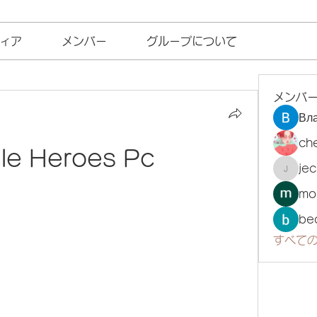
ィア
メンバー
グループについて
メンバ
Вл
ch
cle Heroes Pc
je
jecka
mo
be
すべての