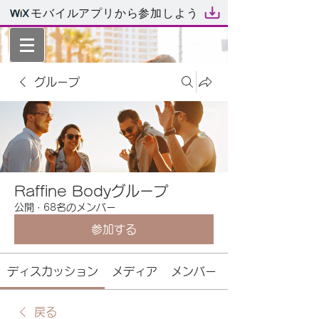
モバイルアプリから参加しよう
グループ
Raffine Bodyグループ
公開
·
68名のメンバー
参加する
ディスカッション
メディア
メンバー
戻る