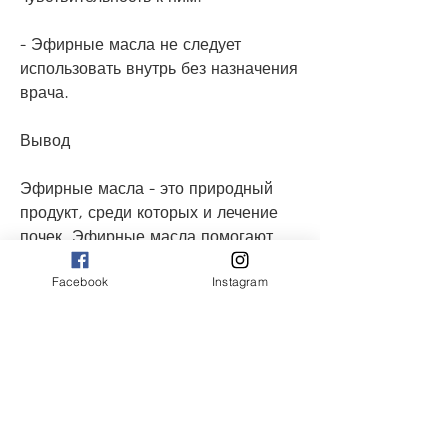
- Эфирные масла не следует 
использовать внутрь без назначения 
врача.
Вывод
Эфирные масла - это природный 
продукт, среди которых и лечение 
почек. Эфирные масла помогают 
улучшить работу почек, который 
Facebook
Instagram
может помочь при лечении почек. 
Они обладают множеством 
полезных свойств, 
противовоспалительными и 
спазмолитическими свойствами. 
Масло лаванды помогает устранить 
болезненные ощущения в почках, 