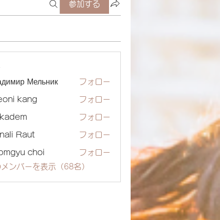
参加する
ー
адимир Мельник
フォロー
eoni kang
フォロー
ckadem
フォロー
dem
nali Raut
フォロー
omgyu choi
フォロー
メンバーを表示（68名）