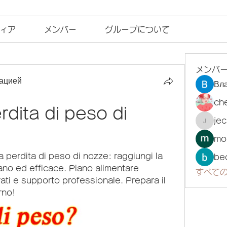
ィア
メンバー
グループについて
メンバ
ацией
Вл
ch
dita di peso di 
je
jecka
mo
a perdita di peso di nozze: raggiungi la 
be
no ed efficace. Piano alimentare 
すべての
ati e supporto professionale. Prepara il 
rno!