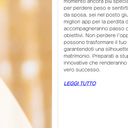
momento ancora più specia
per perdere peso e sentirti 
da sposa, sei nel posto gius
migliori app per la perdita d
accompagneranno passo dop
obiettivi. Non perdere l'op
possono trasformare il tuo
garantendoti una silhouette
matrimonio. Preparati a stupi
innovative che renderanno l
vero successo.
LEGGI TUTTO