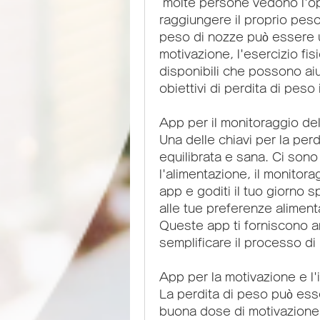
 molte persone vedono l'opportunità di mettersi in forma e 
raggiungere il proprio peso 
peso di nozze può essere una
motivazione, l'esercizio fi
disponibili che possono aiut
obiettivi di perdita di pes
App per il monitoraggio del
Una delle chiavi per la perd
equilibrata e sana. Ci sono
l'alimentazione, il monitor
app e goditi il tuo giorno s
alle tue preferenze alimentar
Queste app ti forniscono an
semplificare il processo di
App per la motivazione e l'
La perdita di peso può esse
buona dose di motivazione. 