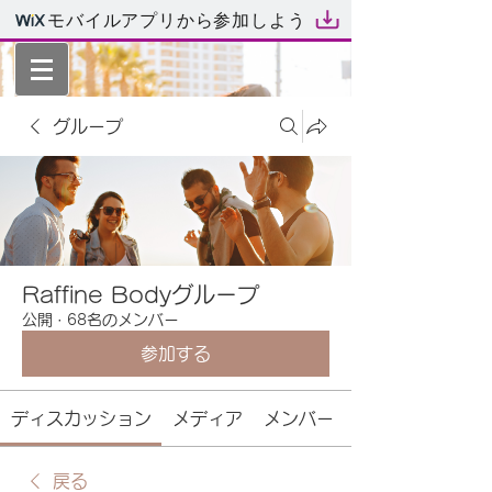
モバイルアプリから参加しよう
グループ
Raffine Bodyグループ
公開
·
68名のメンバー
参加する
ディスカッション
メディア
メンバー
戻る