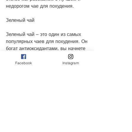
недорогом чае для похудения.
Зеленый чай
Зеленый чай – это один из самых 
популярных чаев для похудения. Он 
богат антиоксидантами, вы начнете 
чувствовать себя сытыми на 
дольший период времени.
Facebook
Instagram
Чай из листьев малины
Чай из листьев малины является 
еще одним хорошим вариантом для 
похудения. Он содержит множество 
питательных веществ, следует быть 
осторожными с количеством 
употребляемого кофеина, который 