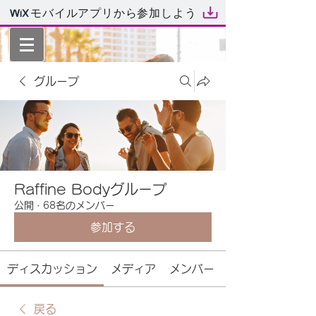
モバイルアプリから参加しよう
グループ
Raffine Bodyグループ
公開
·
68名のメンバー
参加する
ディスカッション
メディア
メンバー
戻る