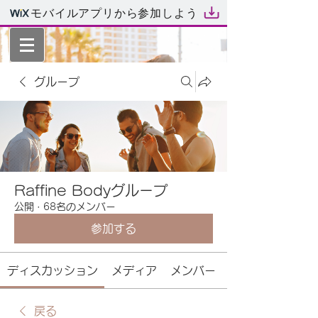
モバイルアプリから参加しよう
グループ
Raffine Bodyグループ
公開
·
68名のメンバー
参加する
ディスカッション
メディア
メンバー
戻る