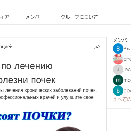
ィア
メンバー
グループについて
メンバ
ацией
Вл
ch
по лечению 
je
jecka
олезни почек
mo
 лечения хронических заболеваний почек. 
be
рофессиональных врачей и улучшите свое 
すべての