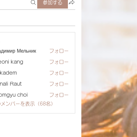
参加する
ー
адимир Мельник
フォロー
eoni kang
フォロー
ckadem
フォロー
dem
nali Raut
フォロー
omgyu choi
フォロー
メンバーを表示（68名）