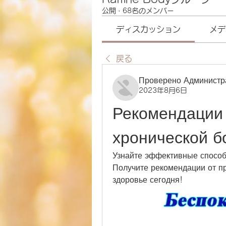
公開
·
68名のメンバー
ディスカッション
メデ
戻る
Проверено Администр
2023年8月6日
Рекомендации 
хронической б
Узнайте эффективные способы
Получите рекомендации от п
здоровье сегодня!