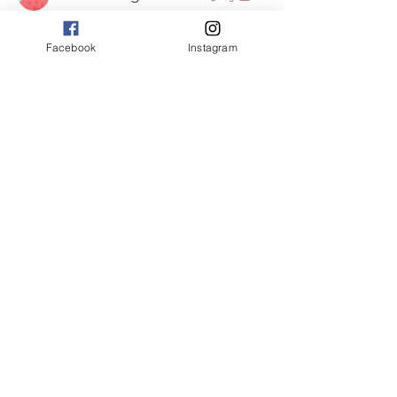
jeckadem
フォロー
jeckadem
Facebook
Instagram
monali Raut
フォロー
beomgyu choi
フォロー
すべてのメンバーを表示（68名）
トップへ戻る
特定商取引に基づく表記
© 2021 by Raffine Body