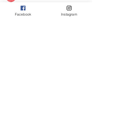
jeckadem
フォロー
jeckadem
Facebook
Instagram
monali Raut
フォロー
beomgyu choi
フォロー
すべてのメンバーを表示（68名）
トップへ戻る
特定商取引に基づく表記
© 2021 by Raffine Body