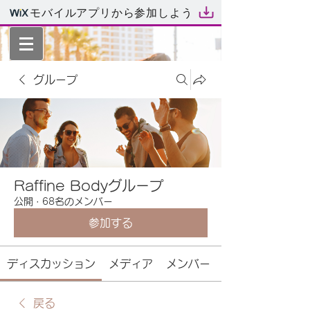
モバイルアプリから参加しよう
グループ
Raffine Bodyグループ
公開
·
68名のメンバー
参加する
ディスカッション
メディア
メンバー
戻る