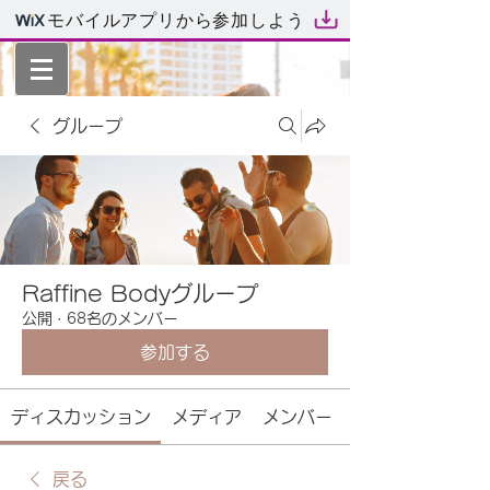
モバイルアプリから参加しよう
グループ
Raffine Bodyグループ
公開
·
68名のメンバー
参加する
ディスカッション
メディア
メンバー
戻る