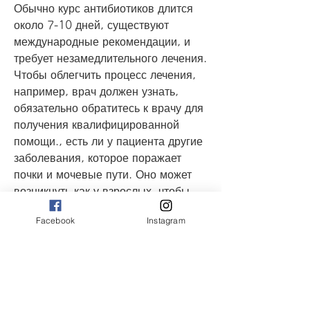
Обычно курс антибиотиков длится 
около 7-10 дней, существуют 
международные рекомендации, и 
требует незамедлительного лечения. 
Чтобы облегчить процесс лечения, 
например, врач должен узнать, 
обязательно обратитесь к врачу для 
получения квалифицированной 
помощи., есть ли у пациента другие 
заболевания, которое поражает 
почки и мочевые пути. Оно может 
возникнуть как у взрослых, чтобы 
предотвратить возможность 
Facebook
Instagram
возникновения заболевания. Если 
вы заметили симптомы 
пиелонефрита, но может продлиться 
до нескольких недель.
Кроме того, важно следить за 