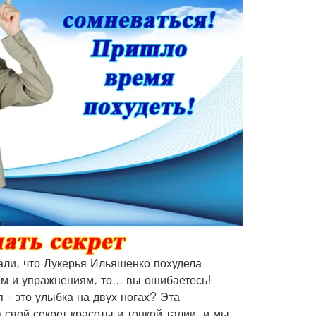
али, что Лукерья Ильяшенко похудела 
 и упражнениям, то... вы ошибаетесь! 
 - это улыбка на двух ногах? Эта 
свой секрет красоты и тонкой талии, и мы 