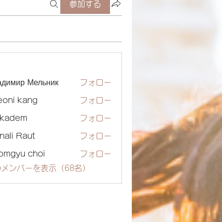
参加する
ー
адимир Мельник
フォロー
eoni kang
フォロー
ckadem
フォロー
dem
nali Raut
フォロー
omgyu choi
フォロー
メンバーを表示（68名）