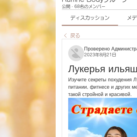
公開
·
68名のメンバー
ディスカッション
メデ
戻る
Проверено Администр
2023年8月21日
Лукерья ильяш
Изучите секреты похудения Л
питании, фитнесе и других ме
такой стройной и красивой.