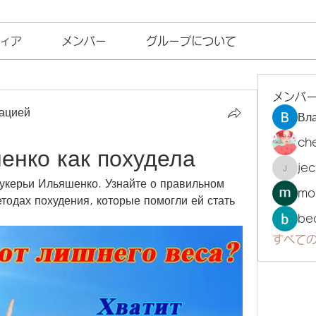
ィア
メンバー
グループについて
メンバ
ацией
Вл
ch
енко как похудела
je
jecka
укерьи Ильяшенко. Узнайте о правильном 
mo
тодах похудения, которые помогли ей стать 
be
すべての