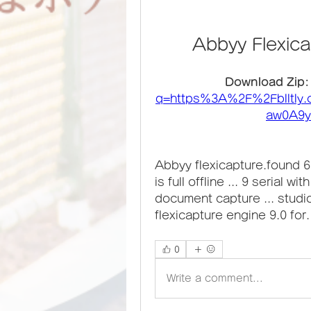
Abbyy Flexic
Download Zip:
q=https%3A%2F%2Fblltly
aw0A9y
Abbyy flexicapture.found 6 r
is full offline ... 9 serial w
document capture ... studio
flexicapture engine 9.0 for.
0
Write a comment...