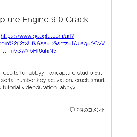
apture Engine 9.0 Crack
 
https://www.google.com/url?
.com%2F2tXUfk&sa=D&sntz=1&usg=AOvV
_wTmVS7A-5Hf6uhjN5
esults for abbyy flexicapture studio 9.it 
ith serial number key activation, crack.smart 
 tutorial videoduration:.abbyy 
 
0件のコメント