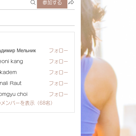
参加する
ー
адимир Мельник
フォロー
eoni kang
フォロー
ckadem
フォロー
dem
nali Raut
フォロー
omgyu choi
フォロー
メンバーを表示（68名）